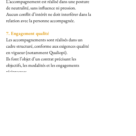
L’accompagnement est réalisé dans une posture
de neutralité, sans influence ni pression.
Aucun conflit d’intérêt ne doit interférer dans la
relation avec la personne accompagnée.
7. Engagement qualité
Les accompagnements sont réalisés dans un
cadre structuré, conforme aux exigences qualité
en vigueur (notamment Qualiopi).
Ils font l’objet d’un contrat précisant les
objectifs, les modalités et les engagements
réciproques.
8. Respect du cadre légal
Les prestations sont réalisées dans le respect de
la réglementation en vigueur, notamment en
matière de formation professionnelle et de
protection des données personnelles.
Cette charte déontologique participe à garantir
un accompagnement professionnel, éthique et
respectueux de chaque personne.