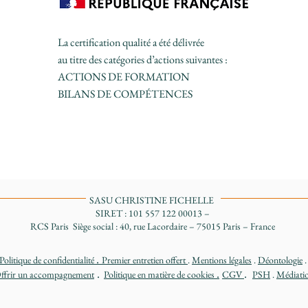
La certification qualité a été délivrée
au titre des catégories d’actions suivantes :
ACTIONS DE FORMATION
BILANS DE COMPÉTENCES
SASU CHRISTINE FICHELLE
SIRET : 101 557 122 00013 –
RCS Paris Siège social : 40, rue Lacordaire – 75015 Paris – France
.
Politique de confidentialité
Premier entretien offert
.
Mentions légales
.
D
éontologie
.
.
.
ffrir un accompagnement
Politique en matière de cookies
CGV
PSH
.
Médiati