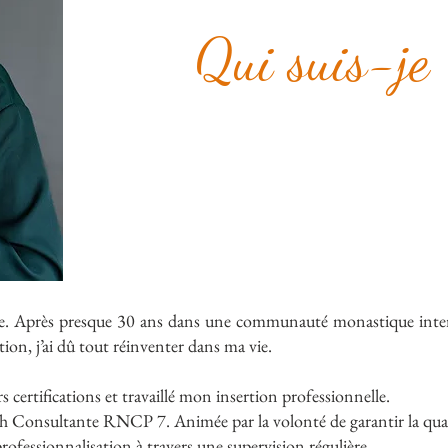
Qui suis-je 
se. Après presque 30 ans dans une communauté monastique inter
tion, j’ai dû tout réinventer dans ma vie.
urs certifications et travaillé mon insertion professionnelle.
ach Consultante RNCP 7. Animée par la volonté de garantir la quali
fessionnalisation à travers une supervision régulière.