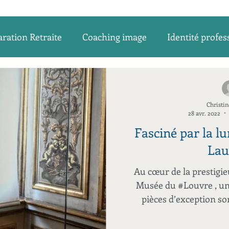
ration Retraite
Coaching image
Identité profes
ccompagnement des transitions
Préparation Retrait
Christin
28 avr. 2022
Fasciné par la l
Lau
Au cœur de la prestigie
Musée du #Louvre , un
pièces d’exception son