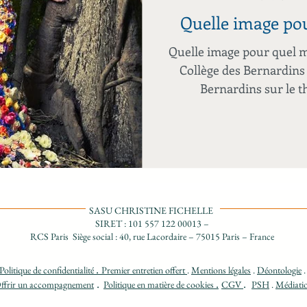
Quelle image po
Quelle image pour quel m
Collège des Bernardins
Bernardins sur le t
SASU CHRISTINE FICHELLE
SIRET : 101 557 122 00013 –
RCS Paris Siège social : 40, rue Lacordaire – 75015 Paris – France
.
Politique de confidentialité
Premier entretien offert
.
Mentions légales
.
D
éontologie
.
.
.
ffrir un accompagnement
Politique en matière de cookies
CGV
PSH
.
Médiati