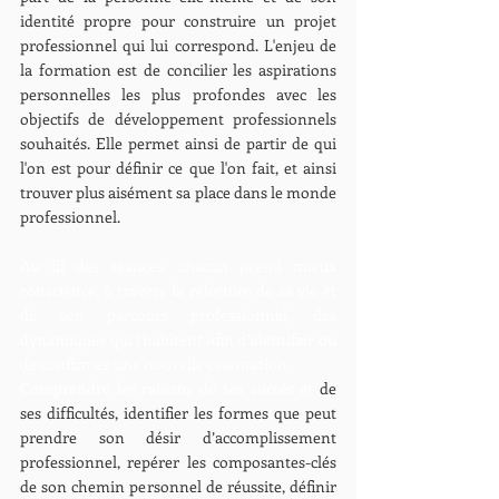
identité propre pour construire un projet 
professionnel qui lui correspond. L'enjeu de 
la formation est de concilier les aspirations 
personnelles les plus profondes avec les 
objectifs de développement professionnels 
souhaités. Elle permet ainsi de partir de qui 
l'on est pour définir ce que l'on fait, et ainsi 
trouver plus aisément sa place dans le monde 
professionnel.
Au fil des séances, chacun prend mieux 
conscience, à travers la relecture de sa vie et 
de son parcours professionnel, des 
dynamiques qui l'habitent afin d’identifier ou 
de confirmer une nouvelle orientation.
Comprendre les raisons de ses succès et 
de 
ses difficultés, identifier les formes que peut 
prendre son désir d’accomplissement 
professionnel, repérer les composantes-clés 
de son chemin personnel de réussite, définir 