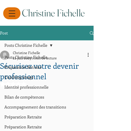
Christine Fichelle
Post
Posts Christine Fichelle
Christine Fichelle
Posts Christine Fichelle
22 juil. 2023
1 min de lecture
Sécurisez votre devenir
Préparation Retraite
professionnel
Coaching image
Noté NaN étoiles sur 5.
Identité professionnelle
Bilan de compétences
Accompagnement des transitions
Préparation Retraite
Préparation Retraite