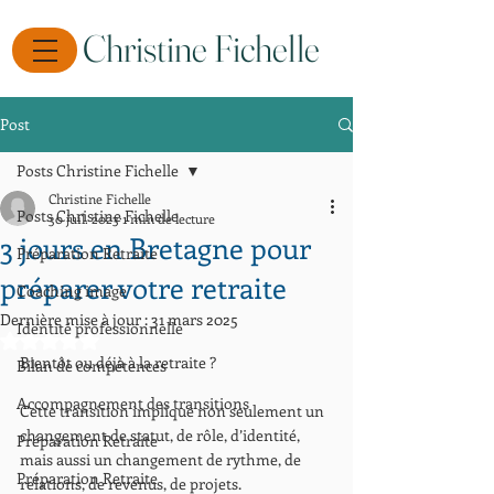
Christine Fichelle
Post
Posts Christine Fichelle
Christine Fichelle
Posts Christine Fichelle
30 juil. 2023
1 min de lecture
3 jours en Bretagne pour
Préparation Retraite
préparer votre retraite
Coaching image
Dernière mise à jour :
31 mars 2025
Identité professionnelle
Noté NaN étoiles sur 5.
Bientôt ou déjà à la retraite ?
Bilan de compétences
Accompagnement des transitions
Cette transition implique non seulement un 
changement de statut, de rôle, d’identité, 
Préparation Retraite
mais aussi un changement de rythme, de 
Préparation Retraite
relations, de revenus, de projets.